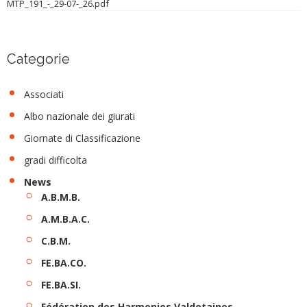
MTP_191_-_29-07-_26.pdf
Categorie
Associati
Albo nazionale dei giurati
Giornate di Classificazione
gradi difficolta
News
A.B.M.B.
A.M.B.A.C.
C.B.M.
FE.BA.CO.
FE.BA.SI.
Fédération des Harmonies Valdotaines