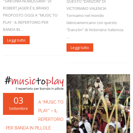
"SINFONIA NOBILISSIMA" DI
QUESTO “DANZÓN” DI
ROBERT JAGER É IL BRANO
VICTORIANO VALENCIA
PROPOSTO OGGI A "MUSIC TO
Torniamo nel mondo
PLAY - IL REPERTORIO PER
latinoamericano con questo
BANDA IN…
“Danzón” di Victoriano Valencia.
…
Leggi tutto
Leggi tutto
03
A “MUSIC TO
Settembre
PLAY” – IL
REPERTORIO
PER BANDA IN PILLOLE