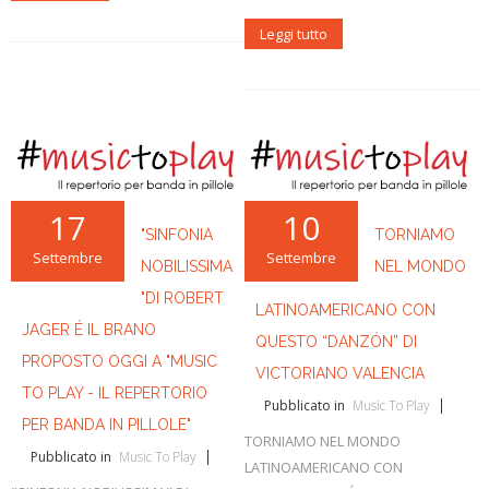
Leggi tutto
17
10
"SINFONIA
TORNIAMO
Settembre
Settembre
NOBILISSIMA
NEL MONDO
"DI ROBERT
LATINOAMERICANO CON
JAGER É IL BRANO
QUESTO “DANZÓN” DI
PROPOSTO OGGI A "MUSIC
VICTORIANO VALENCIA
TO PLAY - IL REPERTORIO
Pubblicato in
Music To Play
PER BANDA IN PILLOLE"
TORNIAMO NEL MONDO
Pubblicato in
Music To Play
LATINOAMERICANO CON