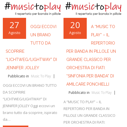
27
20
OGGI ECCOVI
A “MUSIC TO
Agosto
Agosto
UN BRANO
PLAY” – IL
TUTTO DA
REPERTORIO
SCOPRIRE
PER BANDA IN PILLOLE UN
“LICHTWEG/LIGHTWAY” DI
GRANDE CLASSICO PER
JENNIFER JOLLEY
ORCHESTRA DI FIATI:
Pubblicato in
Music To Play
“SINFONIA PER BANDA” DI
AMILCARE PONCHIELLI
OGGI ECCOVI UN BRANO TUTTO
DA SCOPRIRE
Pubblicato in
Music To Play
“LICHTWEG/LIGHTWAY” DI
A “MUSIC TO PLAY” – IL
JENNIFER JOLLEY Oggi eccovi un
REPERTORIO PER BANDA IN
brano tutto da scoprire, ispirato
PILLOLE UN GRANDE CLASSICO
da…
PER ORCHESTRA DI FIATI: