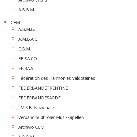
A.B.B.M.
CEM
A.B.M.B.
A.M.B.A.C.
C.B.M.
FE.BA.CO.
FE.BA.SI.
Fédération des Harmonies Valdotaines
FEDERBANDETRENTINE
FEDERBANDESARDE
I.M.S.B. Nazionale
Verband Südtiroler Musikkapellen
Archivio CEM
A.B.B.M.