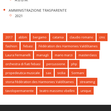
AMMINISTRAZIONE TRASPARENTE
2021
2017
abbm
bergamo
catania
claudio romano
cms
fashion
febasi
Fédération des Harmonies Valdôtaines
Laura Fermanelli
managò
mario marzi
masterclass
orchestra di fiati febasi
percussione
php
propedeutica musicale
sax
sicilia
Sormani
storia Fédération des Harmonies Valdôtaines
streaming
tavolopermanente
teatro massimo vbellini
unique