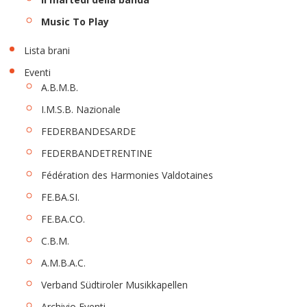
Music To Play
Lista brani
Eventi
A.B.M.B.
I.M.S.B. Nazionale
FEDERBANDESARDE
FEDERBANDETRENTINE
Fédération des Harmonies Valdotaines
FE.BA.SI.
FE.BA.CO.
C.B.M.
A.M.B.A.C.
Verband Südtiroler Musikkapellen
Archivio Eventi