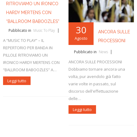
RITROVIAMO UN IRONICO
HARDY MERTENS CON
“BALLROOM BABOOZLES”
30
Pubblicato in
Music To Play
ANCORA SULLE
Agosto
A “MUSIC TO PLAY” – IL
PROCESSIONI
REPERTORIO PER BANDA IN
Pubblicato in
News
PILLOLE RITROVIAMO UN
ANCORA SULLE PROCESSIONI
IRONICO HARDY MERTENS CON
Dobbiamo tornare ancora una
“BALLROOM BABOOZLES” A…
volta, pur avendolo già fatto
Leggi tutto
varie volte in passato, sul
discorso dell'effettuazione
delle…
Leggi tutto