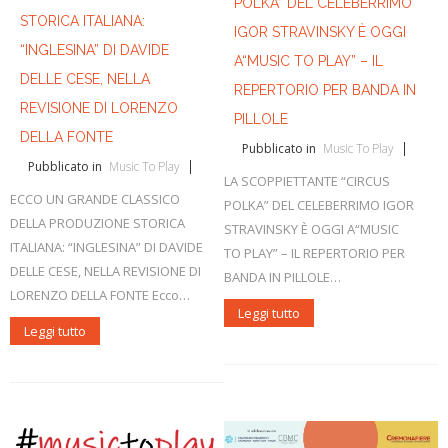
L'ABC della Banda
Case Editrici Bandistiche
Brani d'obbligo 2007
POLKA” DEL CELEBERRIMO
STORICA ITALIANA:
IGOR STRAVINSKY È OGGI
Legislativa
Linee guida letteratura bandistica
Brani d'obbligo 2008
“INGLESINA” DI DAVIDE
A“MUSIC TO PLAY” – IL
DELLE CESE, NELLA
Didattica
RISORSE PER I COMPOSITORI
REPERTORIO PER BANDA IN
REVISIONE DI LORENZO
PILLOLE
Brani da concorso
DELLA FONTE
Pubblicato in
Music To Play
Pubblicato in
Music To Play
LA SCOPPIETTANTE “CIRCUS
ECCO UN GRANDE CLASSICO
POLKA” DEL CELEBERRIMO IGOR
DELLA PRODUZIONE STORICA
STRAVINSKY È OGGI A“MUSIC
ITALIANA: “INGLESINA” DI DAVIDE
TO PLAY” – IL REPERTORIO PER
DELLE CESE, NELLA REVISIONE DI
BANDA IN PILLOLE…
LORENZO DELLA FONTE Ecco…
Leggi tutto
Leggi tutto