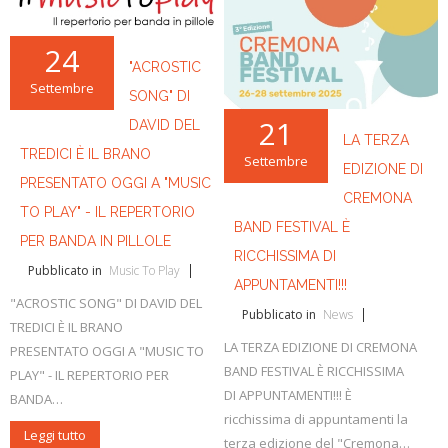
24
"ACROSTIC
Settembre
SONG" DI
21
DAVID DEL
LA TERZA
TREDICI È IL BRANO
Settembre
EDIZIONE DI
PRESENTATO OGGI A "MUSIC
CREMONA
TO PLAY" - IL REPERTORIO
BAND FESTIVAL È
PER BANDA IN PILLOLE
RICCHISSIMA DI
Pubblicato in
Music To Play
APPUNTAMENTI!!!
"ACROSTIC SONG" DI DAVID DEL
Pubblicato in
News
TREDICI È IL BRANO
LA TERZA EDIZIONE DI CREMONA
PRESENTATO OGGI A "MUSIC TO
BAND FESTIVAL È RICCHISSIMA
PLAY" - IL REPERTORIO PER
DI APPUNTAMENTI!!! È
BANDA…
ricchissima di appuntamenti la
Leggi tutto
terza edizione del "Cremona…