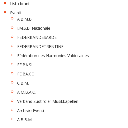
Lista brani
Eventi
A.B.M.B.
I.M.S.B. Nazionale
FEDERBANDESARDE
FEDERBANDETRENTINE
Fédération des Harmonies Valdotaines
FE.BA.SI.
FE.BA.CO.
C.B.M.
A.M.B.A.C.
Verband Südtiroler Musikkapellen
Archivio Eventi
A.B.B.M.