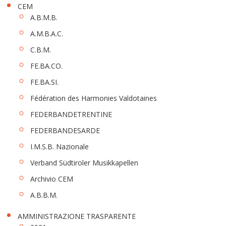
CEM
A.B.M.B.
A.M.B.A.C.
C.B.M.
FE.BA.CO.
FE.BA.SI.
Fédération des Harmonies Valdotaines
FEDERBANDETRENTINE
FEDERBANDESARDE
I.M.S.B. Nazionale
Verband Südtiroler Musikkapellen
Archivio CEM
A.B.B.M.
AMMINISTRAZIONE TRASPARENTE