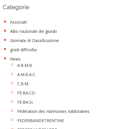
Categorie
Associati
Albo nazionale dei giurati
Giornate di Classificazione
gradi difficolta
News
A.B.M.B.
A.M.B.A.C.
C.B.M.
FE.BA.CO.
FE.BA.SI.
Fédération des Harmonies Valdotaines
FEDERBANDETRENTINE