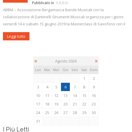
Pubblicato in
A.B.B.M.
ABBM – Associazione Bergamasca Bande Musicali con la
collaborazione di Daminelli Strumenti Musicali organizza per i giorni
venerdì 14 e sabato 15 giugno 2019 la Masterclass di Saxofono con il
M° Mario Marzi.
Leggi tutto
La masterclass è aperta a tutti, sia soci ABBM che non soci, previa
iscrizione e versamento della quota.
Le lezioni si svolgeranno presso l’Auditorium Daminelli, in via Ghislandi
«
»
Agosto 2026
55 a Bergamo.
Lun
Mar
Mer
Gio
Ven
Sab
Dom
Sabato 15 giugno alle ore 21.00, a conclusione della masterclass, ci
1
2
sarà il concerto del Corpo Musicale “Santa Eurosia” di Chignolo d’Isola,
3
4
5
6
7
8
9
diretto dal M° Pietro Rainò Dambrosio, che vedrà la partecipazione del
10
11
12
13
14
15
16
M° Mario Marzi.
17
18
19
20
21
22
23
24
25
26
27
28
29
30
31
I Più Letti