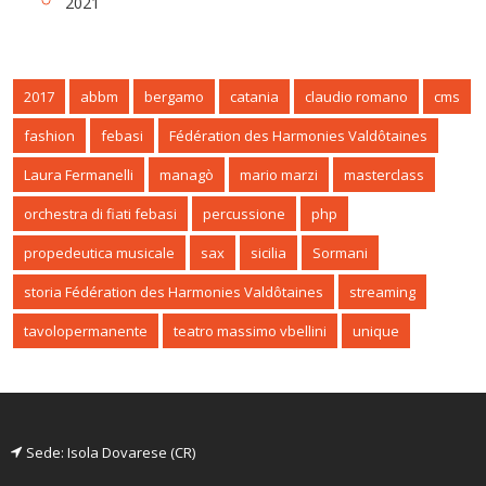
2021
2017
abbm
bergamo
catania
claudio romano
cms
fashion
febasi
Fédération des Harmonies Valdôtaines
Laura Fermanelli
managò
mario marzi
masterclass
orchestra di fiati febasi
percussione
php
propedeutica musicale
sax
sicilia
Sormani
storia Fédération des Harmonies Valdôtaines
streaming
tavolopermanente
teatro massimo vbellini
unique
Sede: Isola Dovarese (CR)