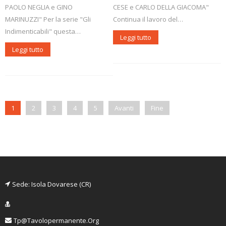
PAOLO NEGLIA e GINO
CESE e CARLO DELLA GIACOMA"
MARINUZZI" Per la serie "Gli
Continua il lavoro del…
Indimenticabili" questa…
Leggi tutto
Leggi tutto
1
2
3
4
5
Avanti
Fine
Sede: Isola Dovarese (CR)
Tp@tavolopermanente.org