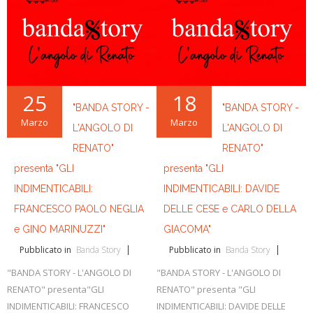
25
18
"BANDA STORY -
"BANDA STORY -
Marzo
Marzo
L'ANGOLO DI
L'ANGOLO DI
RENATO"
RENATO"
presenta "GLI
presenta "GLI
INDIMENTICABILI:
INDIMENTICABILI: DAVIDE
FRANCESCO PAOLO NEGLIA
DELLE CESE e CARLO DELLA
e GINO MARINUZZI"
GIACOMA"
Pubblicato in
Banda Story
Pubblicato in
Banda Story
"BANDA STORY - L'ANGOLO DI
"BANDA STORY - L'ANGOLO DI
RENATO" presenta"GLI
RENATO" presenta "GLI
INDIMENTICABILI: FRANCESCO
INDIMENTICABILI: DAVIDE DELLE