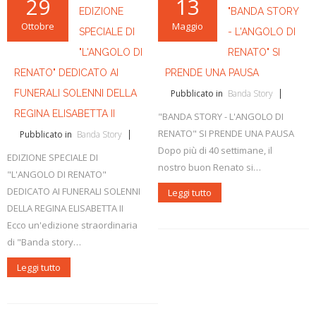
29
13
L'ABC della Banda
Case Editrici Bandistiche
Brani d'obbligo 2007
EDIZIONE
"BANDA STORY
Ottobre
Maggio
Legislativa
Linee guida letteratura bandistica
Brani d'obbligo 2008
SPECIALE DI
- L'ANGOLO DI
"L'ANGOLO DI
RENATO" SI
Didattica
RISORSE PER I COMPOSITORI
RENATO" DEDICATO AI
PRENDE UNA PAUSA
Brani da concorso
FUNERALI SOLENNI DELLA
Pubblicato in
Banda Story
REGINA ELISABETTA II
"BANDA STORY - L'ANGOLO DI
RENATO" SI PRENDE UNA PAUSA
Pubblicato in
Banda Story
Dopo più di 40 settimane, il
EDIZIONE SPECIALE DI
nostro buon Renato si…
"L'ANGOLO DI RENATO"
DEDICATO AI FUNERALI SOLENNI
Leggi tutto
DELLA REGINA ELISABETTA II
Ecco un'edizione straordinaria
di "Banda story…
Leggi tutto