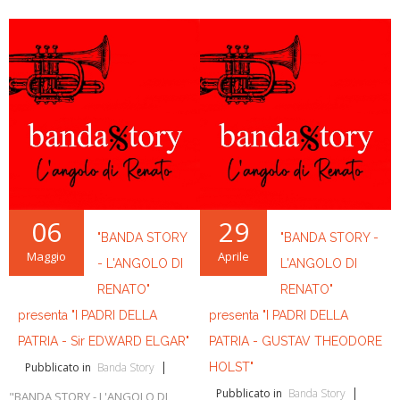
06
29
"BANDA STORY
"BANDA STORY -
Maggio
Aprile
- L'ANGOLO DI
L'ANGOLO DI
RENATO"
RENATO"
presenta "I PADRI DELLA
presenta "I PADRI DELLA
PATRIA - Sir EDWARD ELGAR"
PATRIA - GUSTAV THEODORE
Pubblicato in
Banda Story
HOLST"
Pubblicato in
Banda Story
"BANDA STORY - L'ANGOLO DI