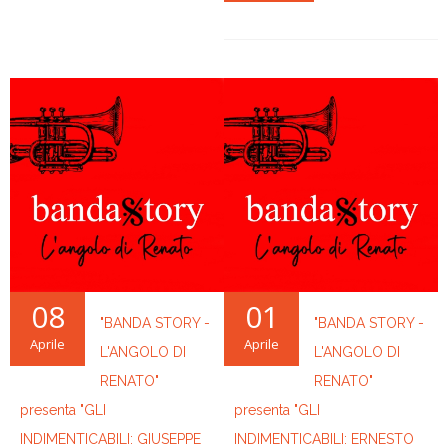
08
01
"BANDA STORY -
"BANDA STORY -
Aprile
Aprile
L'ANGOLO DI
L'ANGOLO DI
RENATO"
RENATO"
presenta "GLI
presenta "GLI
INDIMENTICABILI: GIUSEPPE
INDIMENTICABILI: ERNESTO