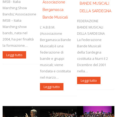
IMSB - Italia
Associazione
BANDE MUSICALI
Marching Show
Bergamasca
DELLA SARDEGNA
BandsL'Associazione
Bande Musicali
IMSB – Italia
FEDERAZIONE
Marching show
BANDE MUSICALI
L’ A.B.B.M.
bands, nata nel
DELLA SARDEGNA
(Associazione
2004, ha per finalità
La Federazione
Bergamasca Bande
la formazione…
Bande Musicali
Musicali) è una
della Sardegna
federazione di
Leggi tutto
costituita a Nurri il 2
bande e gruppi
Dicembre del 2001
musicali; viene
nella…
fondata e costituita
nel marzo…
Leggi tutto
Leggi tutto