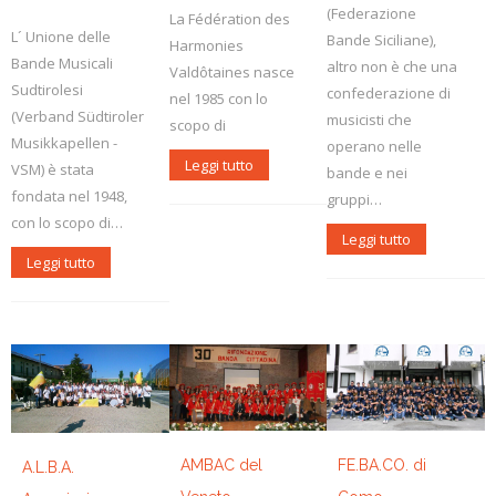
L'ABC della Banda
Case Editrici Bandistiche
Brani d'obbligo 2007
(Federazione
La Fédération des
L´ Unione delle
Bande Siciliane),
Harmonies
Legislativa
Linee guida letteratura bandistica
Brani d'obbligo 2008
Bande Musicali
altro non è che una
Valdôtaines nasce
Sudtirolesi
Didattica
RISORSE PER I COMPOSITORI
confederazione di
nel 1985 con lo
(Verband Südtiroler
musicisti che
scopo di
Brani da concorso
Musikkapellen -
operano nelle
Leggi tutto
VSM) è stata
bande e nei
fondata nel 1948,
gruppi…
con lo scopo di…
Leggi tutto
Leggi tutto
AMBAC del
FE.BA.CO. di
A.L.B.A.