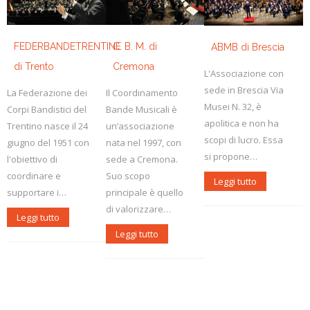
FEDERBANDETRENTINE
C. B. M. di
ABMB di Brescia
di Trento
Cremona
L'Associazione con
sede in Brescia Via
La Federazione dei
Il Coordinamento
Musei N. 32, è
Corpi Bandistici del
Bande Musicali è
apolitica e non ha
Trentino nasce il 24
un’associazione
scopi di lucro. Essa
giugno del 1951 con
nata nel 1997, con
si propone…
l'obiettivo di
sede a Cremona.
coordinare e
Suo scopo
Leggi tutto
supportare i…
principale è quello
di valorizzare…
Leggi tutto
Leggi tutto