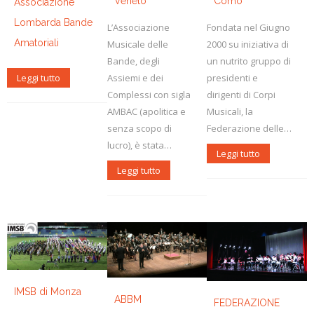
Veneto
Como
Associazione
Lombarda Bande
L’Associazione
Fondata nel Giugno
Amatoriali
Musicale delle
2000 su iniziativa di
Bande, degli
un nutrito gruppo di
Leggi tutto
Assiemi e dei
presidenti e
Complessi con sigla
dirigenti di Corpi
AMBAC (apolitica e
Musicali, la
senza scopo di
Federazione delle…
lucro), è stata…
Leggi tutto
Leggi tutto
IMSB di Monza
ABBM
FEDERAZIONE