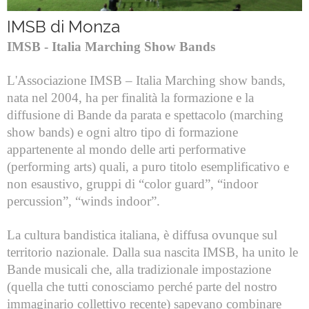
L'ABC della Banda
Case Editrici Bandistiche
Brani d'obbligo 2007
IMSB di Monza
Legislativa
Linee guida letteratura bandistica
Brani d'obbligo 2008
IMSB - Italia Marching Show Bands
Didattica
RISORSE PER I COMPOSITORI
L'Associazione IMSB – Italia Marching show bands,
Brani da concorso
nata nel 2004, ha per finalità la formazione e la
diffusione di Bande da parata e spettacolo (marching
show bands) e ogni altro tipo di formazione
appartenente al mondo delle arti performative
(performing arts) quali, a puro titolo esemplificativo e
non esaustivo, gruppi di “color guard”, “indoor
percussion”, “winds indoor”.
La cultura bandistica italiana, è diffusa ovunque sul
territorio nazionale. Dalla sua nascita IMSB, ha unito le
Bande musicali che, alla tradizionale impostazione
(quella che tutti conosciamo perché parte del nostro
immaginario collettivo recente) sapevano combinare