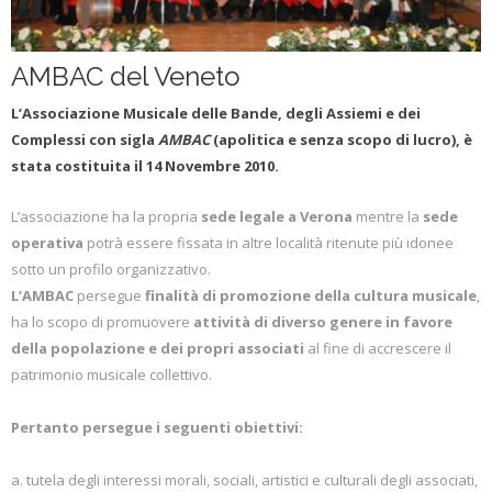
L'ABC della Banda
Case Editrici Bandistiche
Brani d'obbligo 2007
Legislativa
Linee guida letteratura bandistica
Brani d'obbligo 2008
AMBAC del Veneto
Didattica
RISORSE PER I COMPOSITORI
L’Associazione Musicale delle Bande, degli Assiemi e dei
Brani da concorso
Complessi con sigla
AMBAC
(apolitica e senza scopo di lucro),
è
stata costituita il 14 Novembre 2010.
L’associazione ha la propria
sede legale a Verona
mentre la
sede
operativa
potrà essere fissata in altre località ritenute più idonee
sotto un profilo organizzativo.
L’AMBAC
persegue
finalità di promozione della cultura musicale
,
ha lo scopo di promuovere
attività di diverso genere in favore
della popolazione e dei propri associati
al fine di accrescere il
patrimonio musicale collettivo.
Pertanto persegue i seguenti obiettivi:
a. tutela degli interessi morali, sociali, artistici e culturali degli associati,