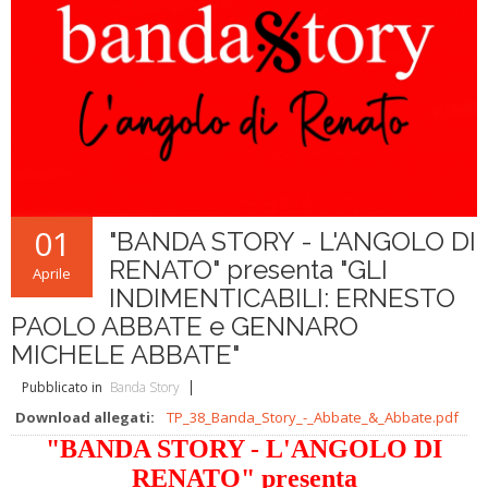
L'ABC della Banda
Case Editrici Bandistiche
Brani d'obbligo 2007
Legislativa
Linee guida letteratura bandistica
Brani d'obbligo 2008
Didattica
RISORSE PER I COMPOSITORI
Brani da concorso
01
"BANDA STORY - L'ANGOLO DI
RENATO" presenta "GLI
Aprile
INDIMENTICABILI: ERNESTO
PAOLO ABBATE e GENNARO
MICHELE ABBATE"
Pubblicato in
Banda Story
Download allegati:
TP_38_Banda_Story_-_Abbate_&_Abbate.pdf
"BANDA STORY - L'ANGOLO DI
RENATO" presenta