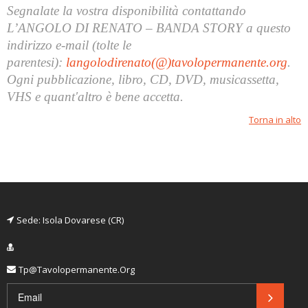
Segnalate la vostra disponibilità contattando
L’ANGOLO DI RENATO – BANDA STORY a questo
indirizzo e-mail (tolte le
parentesi):
langolodirenato(@)tavolopermanente.org
.
Ogni pubblicazione, libro, CD, DVD, musicassetta,
VHS e quant'altro è bene accetta.
Torna in alto
Sede: Isola Dovarese (CR)
Tp@tavolopermanente.org