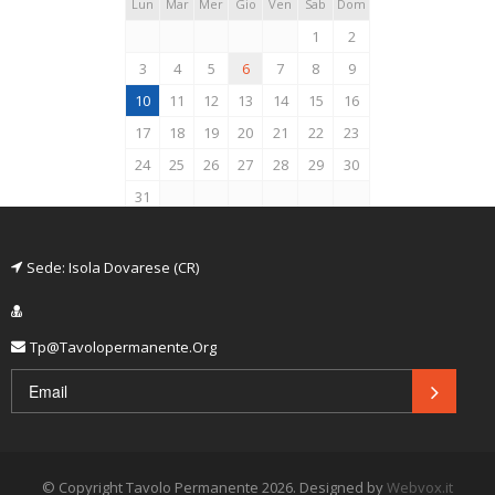
Lun
Mar
Mer
Gio
Ven
Sab
Dom
1
2
3
4
5
6
7
8
9
10
11
12
13
14
15
16
17
18
19
20
21
22
23
24
25
26
27
28
29
30
31
Sede: Isola Dovarese (CR)
Tp@tavolopermanente.org
© Copyright Tavolo Permanente 2026.
Designed by
Webvox.it