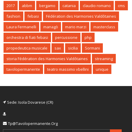
2017
abbm
bergamo
catania
claudio romano
cms
fashion
febasi
Fédération des Harmonies Valdôtaines
Laura Fermanelli
managò
mario marzi
masterclass
orchestra di fiati febasi
percussione
php
propedeutica musicale
sax
sicilia
Sormani
storia Fédération des Harmonies Valdôtaines
streaming
tavolopermanente
teatro massimo vbellini
unique
Sede: Isola Dovarese (CR)
Tp@tavolopermanente.org