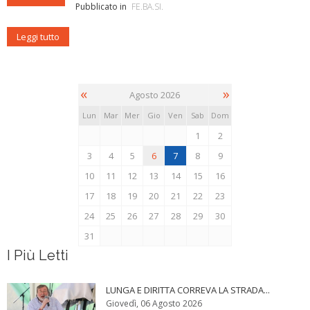
Pubblicato in
FE.BA.SI.
Leggi tutto
«
»
Agosto 2026
Lun
Mar
Mer
Gio
Ven
Sab
Dom
1
2
3
4
5
6
7
8
9
10
11
12
13
14
15
16
17
18
19
20
21
22
23
24
25
26
27
28
29
30
31
I Più Letti
LUNGA E DIRITTA CORREVA LA STRADA...
Giovedì, 06 Agosto 2026