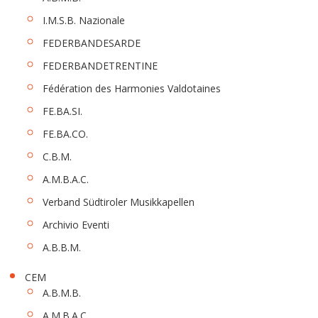
I.M.S.B. Nazionale
FEDERBANDESARDE
FEDERBANDETRENTINE
Fédération des Harmonies Valdotaines
FE.BA.SI.
FE.BA.CO.
C.B.M.
A.M.B.A.C.
Verband Südtiroler Musikkapellen
Archivio Eventi
A.B.B.M.
CEM
A.B.M.B.
A.M.B.A.C.