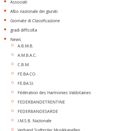
Associati
Albo nazionale dei giurati
Giornate di Classificazione
gradi difficolta
News
A.B.M.B.
A.M.B.A.C.
C.B.M.
FE.BA.CO.
FE.BA.SI.
Fédération des Harmonies Valdotaines
FEDERBANDETRENTINE
FEDERBANDESARDE
I.M.S.B. Nazionale
Verband Südtiroler Musikkapellen