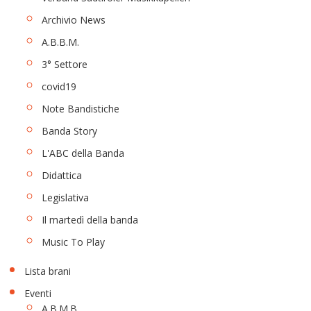
Archivio News
A.B.B.M.
3° Settore
covid19
Note Bandistiche
Banda Story
L'ABC della Banda
Didattica
Legislativa
Il martedì della banda
Music To Play
Lista brani
Eventi
A.B.M.B.