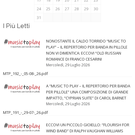
17
18
19
20
21
22
23
24
25
26
27
28
29
30
31
I Più Letti
NONOSTANTE IL CALDO TORRIDO “MUSIC TO
PLAY” – IL REPERTORIO PER BANDA IN PILLOLE
NON VI DIMENTICA: ECCOVI “OLD RUSSIAN
ROMANCE DI FRANCO CESARINI
Mercoledì, 29 Luglio 2026
MTP_192_-_05-08-_26.pdf
A “MUSIC TO PLAY – IL REPERTORIO PER BANDA
PER PILLOLE” UNA COMPOSIZIONE DI GRANDE
IMPATTO, “CYPRIAN SUITE” DI CAROL BARNET
Mercoledì, 29 Luglio 2026
MTP_191_-_29-07-_26.pdf
ECCOVI UN PICCOLO GIOIELLO: “FLOURISH FOR
WIND BAND” DI RALPH VAUGHAN WILLIAMS