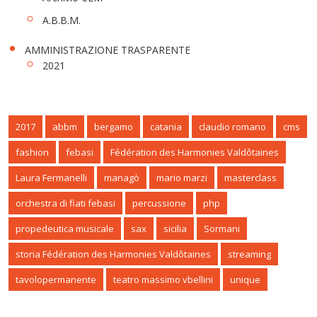
A.B.B.M.
AMMINISTRAZIONE TRASPARENTE
2021
2017
abbm
bergamo
catania
claudio romano
cms
fashion
febasi
Fédération des Harmonies Valdôtaines
Laura Fermanelli
managò
mario marzi
masterclass
orchestra di fiati febasi
percussione
php
propedeutica musicale
sax
sicilia
Sormani
storia Fédération des Harmonies Valdôtaines
streaming
tavolopermanente
teatro massimo vbellini
unique