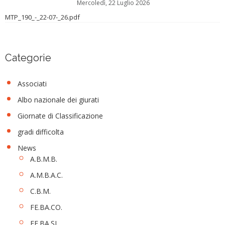
Mercoledì, 22 Luglio 2026
MTP_190_-_22-07-_26.pdf
Categorie
Associati
Albo nazionale dei giurati
Giornate di Classificazione
gradi difficolta
News
A.B.M.B.
A.M.B.A.C.
C.B.M.
FE.BA.CO.
FE.BA.SI.