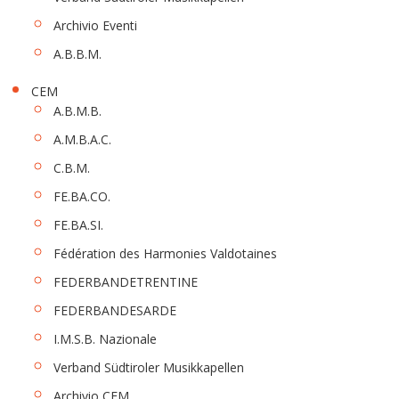
Archivio Eventi
A.B.B.M.
CEM
A.B.M.B.
A.M.B.A.C.
C.B.M.
FE.BA.CO.
FE.BA.SI.
Fédération des Harmonies Valdotaines
FEDERBANDETRENTINE
FEDERBANDESARDE
I.M.S.B. Nazionale
Verband Südtiroler Musikkapellen
Archivio CEM