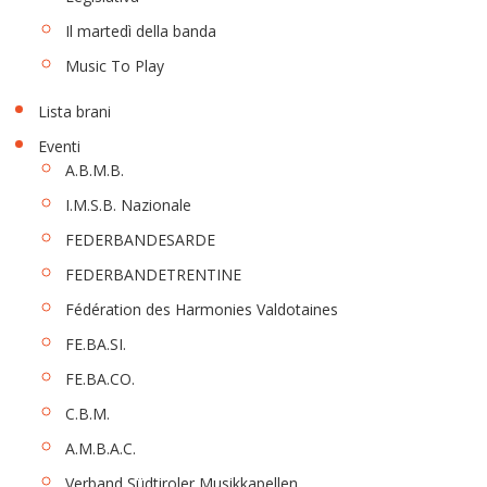
Il martedì della banda
Music To Play
Lista brani
Eventi
A.B.M.B.
I.M.S.B. Nazionale
FEDERBANDESARDE
FEDERBANDETRENTINE
Fédération des Harmonies Valdotaines
FE.BA.SI.
FE.BA.CO.
C.B.M.
A.M.B.A.C.
Verband Südtiroler Musikkapellen