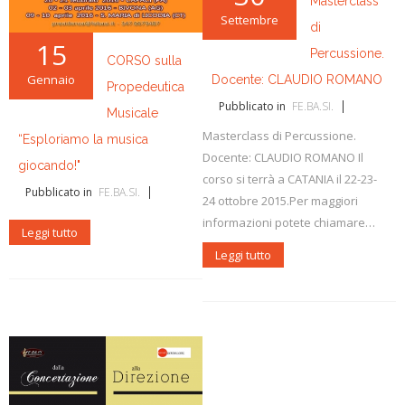
Masterclass
Settembre
di
15
Percussione.
CORSO sulla
Gennaio
Docente: CLAUDIO ROMANO
Propedeutica
Pubblicato in
FE.BA.SI.
Musicale
Masterclass di Percussione.
“Esploriamo la musica
Docente: CLAUDIO ROMANO Il
giocando!"
corso si terrà a CATANIA il 22-23-
Pubblicato in
FE.BA.SI.
24 ottobre 2015.Per maggiori
informazioni potete chiamare…
Leggi tutto
Leggi tutto