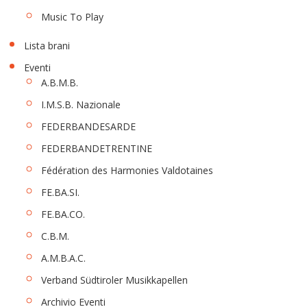
Music To Play
Lista brani
Eventi
A.B.M.B.
I.M.S.B. Nazionale
FEDERBANDESARDE
FEDERBANDETRENTINE
Fédération des Harmonies Valdotaines
FE.BA.SI.
FE.BA.CO.
C.B.M.
A.M.B.A.C.
Verband Südtiroler Musikkapellen
Archivio Eventi