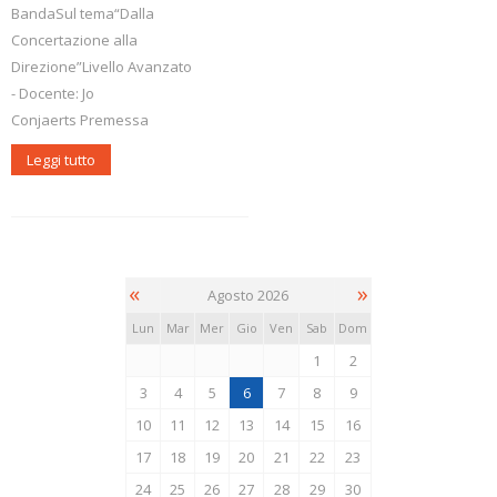
BandaSul tema“Dalla
Concertazione alla
Direzione”Livello Avanzato
- Docente: Jo
Conjaerts Premessa
Leggi tutto
«
»
Agosto 2026
Lun
Mar
Mer
Gio
Ven
Sab
Dom
1
2
3
4
5
6
7
8
9
10
11
12
13
14
15
16
17
18
19
20
21
22
23
24
25
26
27
28
29
30