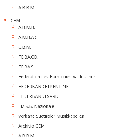
A.B.B.M.
CEM
A.B.M.B.
A.M.B.A.C.
C.B.M.
FE.BA.CO.
FE.BA.SI.
Fédération des Harmonies Valdotaines
FEDERBANDETRENTINE
FEDERBANDESARDE
I.M.S.B. Nazionale
Verband Südtiroler Musikkapellen
Archivio CEM
A.B.B.M.