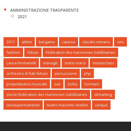
AMMINISTRAZIONE TRASPARENTE
2021
2017
abbm
bergamo
catania
claudio romano
cms
fashion
febasi
Fédération des Harmonies Valdôtaines
Laura Fermanelli
managò
mario marzi
masterclass
orchestra di fiati febasi
percussione
php
propedeutica musicale
sax
sicilia
Sormani
storia Fédération des Harmonies Valdôtaines
streaming
tavolopermanente
teatro massimo vbellini
unique