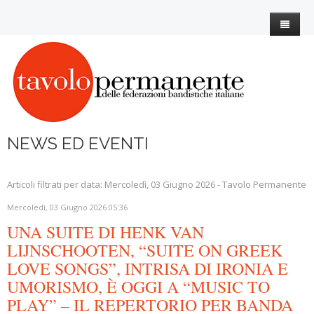
Home
L'Associazione
I nostri esperti
Statuto
NEWS ED EVENTI
News
Organigramma
Eventi
Associati
3° Settore
Articoli filtrati per data: Mercoledì, 03 Giugno 2026 - Tavolo Permanente
CEM
Contatti
COVID19
Mercoledì, 03 Giugno 2026 05:36
UNA SUITE DI HENK VAN
Utilità
Iscrizione
Note Bandistiche
LIJNSCHOOTEN, “SUITE ON GREEK
AMM.TRASPARENTE
Il martedì della banda
Giornate di classificazione
LOVE SONGS”, INTRISA DI IRONIA E
UMORISMO, È OGGI A “MUSIC TO
Banda Story
Siti di interesse Bandistico
Le Bande classificate
PLAY” – IL REPERTORIO PER BANDA