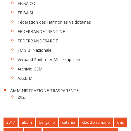
FE.BA.CO.
FE.BA.SI.
Fédération des Harmonies Valdotaines
FEDERBANDETRENTINE
FEDERBANDESARDE
I.M.S.B. Nazionale
Verband Südtiroler Musikkapellen
Archivio CEM
A.B.B.M.
AMMINISTRAZIONE TRASPARENTE
2021
2017
abbm
bergamo
catania
claudio romano
cms