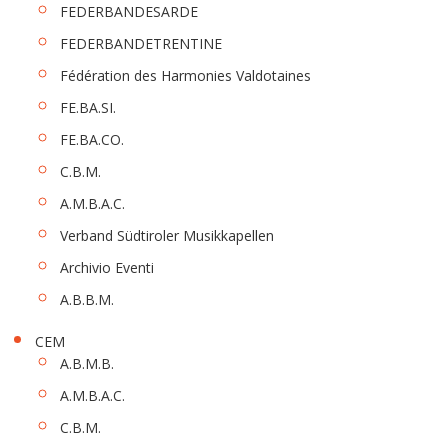
FEDERBANDESARDE
FEDERBANDETRENTINE
Fédération des Harmonies Valdotaines
FE.BA.SI.
FE.BA.CO.
C.B.M.
A.M.B.A.C.
Verband Südtiroler Musikkapellen
Archivio Eventi
A.B.B.M.
CEM
A.B.M.B.
A.M.B.A.C.
C.B.M.