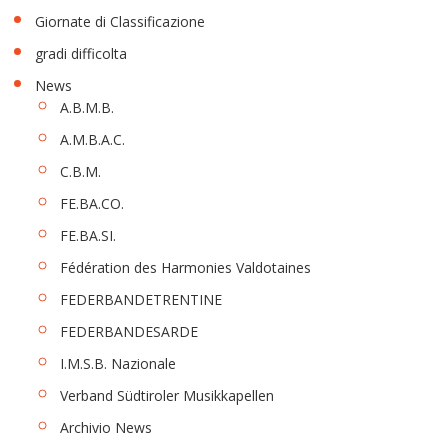
Giornate di Classificazione
gradi difficolta
News
A.B.M.B.
A.M.B.A.C.
C.B.M.
FE.BA.CO.
FE.BA.SI.
Fédération des Harmonies Valdotaines
FEDERBANDETRENTINE
FEDERBANDESARDE
I.M.S.B. Nazionale
Verband Südtiroler Musikkapellen
Archivio News