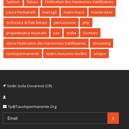
fashion
febasi
Fédération des Harmonies Valdôtaines
Laura Fermanelli
managò
mario marzi
masterclass
orchestra di fiati febasi
percussione
php
propedeutica musicale
sax
sicilia
Sormani
storia Fédération des Harmonies Valdôtaines
streaming
tavolopermanente
teatro massimo vbellini
unique
Sede: Isola Dovarese (CR)
Tp@tavolopermanente.org