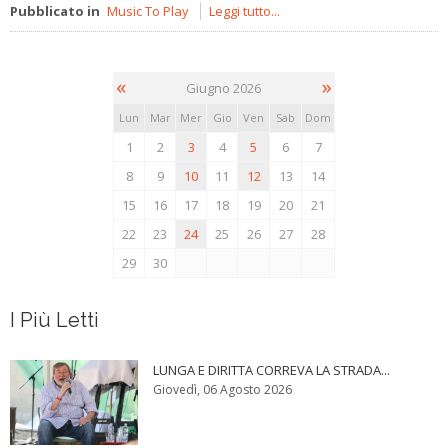
Pubblicato in
Music To Play
Leggi tutto...
«
»
Giugno 2026
Lun
Mar
Mer
Gio
Ven
Sab
Dom
1
2
3
4
5
6
7
8
9
10
11
12
13
14
15
16
17
18
19
20
21
22
23
24
25
26
27
28
29
30
I Più Letti
LUNGA E DIRITTA CORREVA LA STRADA...
Giovedì, 06 Agosto 2026