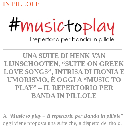
L'ABC della Banda
Case Editrici Bandistiche
Brani d'obbligo 2007
IN PILLOLE
Legislativa
Linee guida letteratura bandistica
Brani d'obbligo 2008
Didattica
RISORSE PER I COMPOSITORI
Brani da concorso
UNA SUITE DI HENK VAN
LIJNSCHOOTEN, “SUITE ON GREEK
LOVE SONGS”, INTRISA DI IRONIA E
UMORISMO, È OGGI A “MUSIC TO
PLAY” – IL REPERTORIO PER
BANDA IN PILLOLE
A
“Music to play – Il repertorio per Banda in pillole”
oggi viene proposta una suite che, a dispetto del titolo,