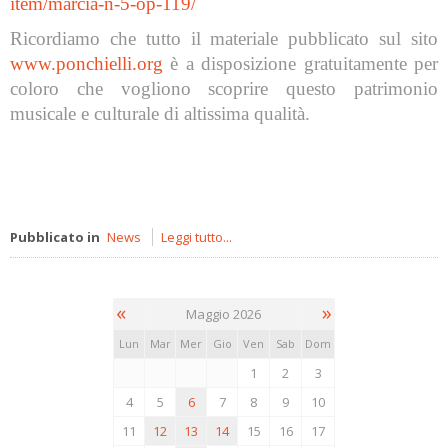
item/marcia-n-5-op-119/
Ricordiamo che tutto il materiale pubblicato sul sito
www.ponchielli.org
è a disposizione gratuitamente per
coloro che vogliono scoprire questo patrimonio
musicale e culturale di altissima qualità.
Pubblicato in
News
Leggi tutto...
«
»
Maggio 2026
Lun
Mar
Mer
Gio
Ven
Sab
Dom
1
2
3
4
5
6
7
8
9
10
11
12
13
14
15
16
17