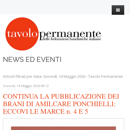
Home
L'Associazione
I nostri esperti
Statuto
NEWS ED EVENTI
News
Organigramma
Eventi
Associati
3° Settore
Articoli filtrati per data: Giovedì, 14 Maggio 2026 - Tavolo Permanente
CEM
Contatti
COVID19
Giovedì, 14 Maggio 2026 08:12
CONTINUA LA PUBBLICAZIONE DEI
Utilità
Iscrizione
Note Bandistiche
BRANI DI AMILCARE PONCHIELLI:
AMM.TRASPARENTE
Il martedì della banda
Giornate di classificazione
ECCOVI LE MARCE n. 4 E 5
Banda Story
Siti di interesse Bandistico
Le Bande classificate