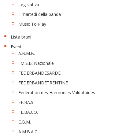
Legislativa
Il martedì della banda
Music To Play
Lista brani
Eventi
A.B.M.B.
I.M.S.B. Nazionale
FEDERBANDESARDE
FEDERBANDETRENTINE
Fédération des Harmonies Valdotaines
FE.BA.SI.
FE.BA.CO.
C.B.M.
A.M.B.A.C.