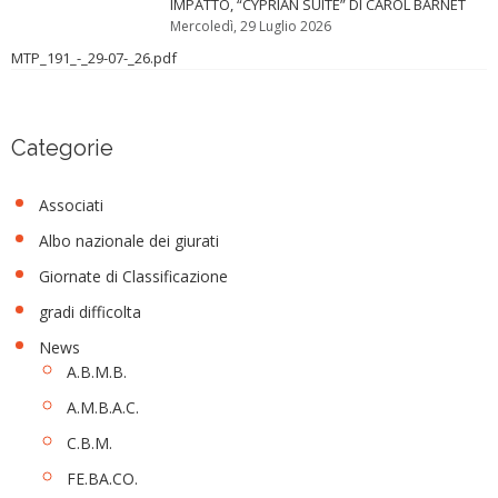
IMPATTO, “CYPRIAN SUITE” DI CAROL BARNET
Mercoledì, 29 Luglio 2026
MTP_191_-_29-07-_26.pdf
Categorie
Associati
Albo nazionale dei giurati
Giornate di Classificazione
gradi difficolta
News
A.B.M.B.
A.M.B.A.C.
C.B.M.
FE.BA.CO.