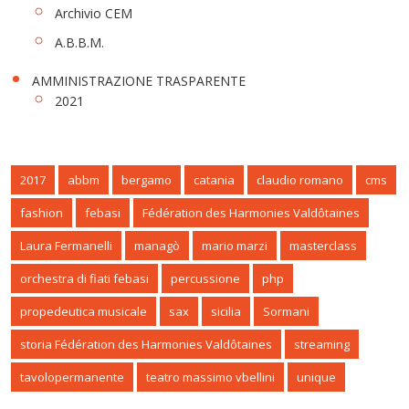
Archivio CEM
A.B.B.M.
AMMINISTRAZIONE TRASPARENTE
2021
2017
abbm
bergamo
catania
claudio romano
cms
fashion
febasi
Fédération des Harmonies Valdôtaines
Laura Fermanelli
managò
mario marzi
masterclass
orchestra di fiati febasi
percussione
php
propedeutica musicale
sax
sicilia
Sormani
storia Fédération des Harmonies Valdôtaines
streaming
tavolopermanente
teatro massimo vbellini
unique