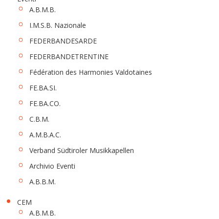
A.B.M.B.
I.M.S.B. Nazionale
FEDERBANDESARDE
FEDERBANDETRENTINE
Fédération des Harmonies Valdotaines
FE.BA.SI.
FE.BA.CO.
C.B.M.
A.M.B.A.C.
Verband Südtiroler Musikkapellen
Archivio Eventi
A.B.B.M.
CEM
A.B.M.B.