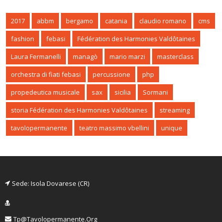
2017
abbm
bergamo
catania
claudio romano
cms
fashion
febasi
Fédération des Harmonies Valdôtaines
Laura Fermanelli
managò
mario marzi
masterclass
orchestra di fiati febasi
percussione
php
propedeutica musicale
sax
sicilia
Sormani
storia Fédération des Harmonies Valdôtaines
streaming
tavolopermanente
teatro massimo vbellini
unique
Sede: Isola Dovarese (CR)
Tp@tavolopermanente.org