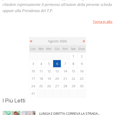
chiedere espressamente il permesso all'autore della presente scheda
oppure alla Presidenza del T.P.
Torna in alto
«
»
Agosto 2026
Lun
Mar
Mer
Gio
Ven
Sab
Dom
1
2
3
4
5
6
7
8
9
10
11
12
13
14
15
16
17
18
19
20
21
22
23
24
25
26
27
28
29
30
31
I Più Letti
LUNGA E DIRITTA CORREVA LA STRADA...