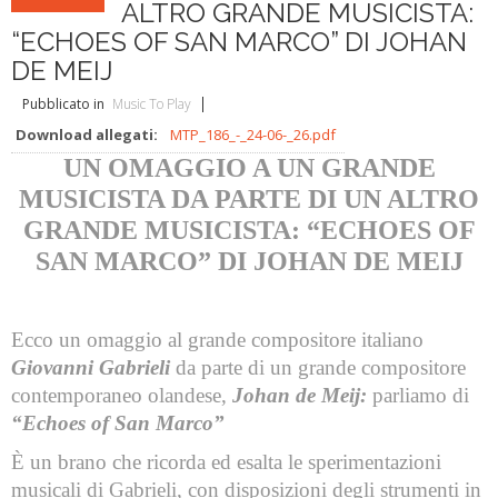
L'ABC della Banda
Case Editrici Bandistiche
Brani d'obbligo 2007
ALTRO GRANDE MUSICISTA:
“ECHOES OF SAN MARCO” DI JOHAN
Legislativa
Linee guida letteratura bandistica
Brani d'obbligo 2008
DE MEIJ
Didattica
RISORSE PER I COMPOSITORI
Pubblicato in
Music To Play
Download allegati:
MTP_186_-_24-06-_26.pdf
Brani da concorso
UN OMAGGIO A UN GRANDE
MUSICISTA DA PARTE DI UN ALTRO
GRANDE MUSICISTA: “ECHOES OF
SAN MARCO” DI JOHAN DE MEIJ
Ecco un omaggio al grande compositore italiano
Giovanni Gabrieli
da parte di un grande compositore
contemporaneo olandese,
Johan de Meij:
parliamo di
“Echoes of San Marco”
È un brano che ricorda ed esalta le sperimentazioni
musicali di Gabrieli, con disposizioni degli strumenti in