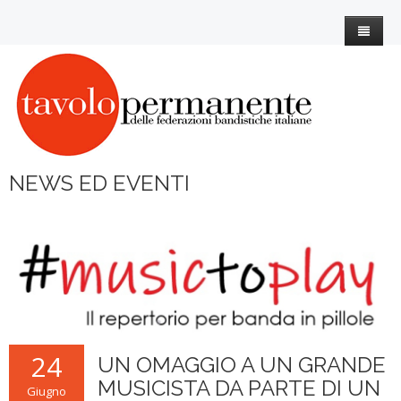
Home
L'Associazione
I nostri esperti
Statuto
NEWS ED EVENTI
News
Organigramma
Eventi
Associati
3° Settore
CEM
Contatti
COVID19
Utilità
Iscrizione
Note Bandistiche
AMM.TRASPARENTE
Il martedì della banda
Giornate di classificazione
24
UN OMAGGIO A UN GRANDE
Banda Story
Siti di interesse Bandistico
Le Bande classificate
MUSICISTA DA PARTE DI UN
Giugno