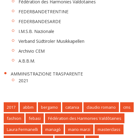
Fédération des Harmonies Valdotaines
FEDERBANDETRENTINE
FEDERBANDESARDE
I.M.S.B. Nazionale
Verband Südtiroler Musikkapellen
Archivio CEM
A.B.B.M.
AMMINISTRAZIONE TRASPARENTE
2021
2017
abbm
bergamo
catania
claudio romano
cms
fashion
febasi
Fédération des Harmonies Valdôtaines
Laura Fermanelli
managò
mario marzi
masterclass