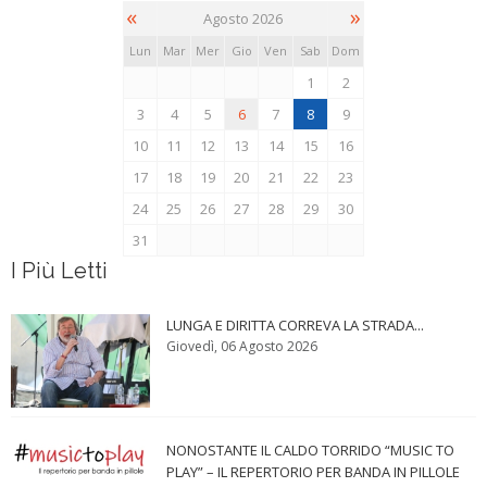
«
»
Agosto 2026
Lun
Mar
Mer
Gio
Ven
Sab
Dom
1
2
3
4
5
6
7
8
9
10
11
12
13
14
15
16
17
18
19
20
21
22
23
24
25
26
27
28
29
30
31
I Più Letti
LUNGA E DIRITTA CORREVA LA STRADA...
Giovedì, 06 Agosto 2026
NONOSTANTE IL CALDO TORRIDO “MUSIC TO
PLAY” – IL REPERTORIO PER BANDA IN PILLOLE