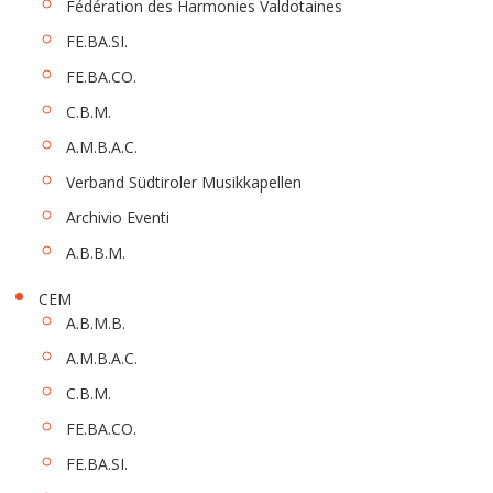
Fédération des Harmonies Valdotaines
FE.BA.SI.
FE.BA.CO.
C.B.M.
A.M.B.A.C.
Verband Südtiroler Musikkapellen
Archivio Eventi
A.B.B.M.
CEM
A.B.M.B.
A.M.B.A.C.
C.B.M.
FE.BA.CO.
FE.BA.SI.