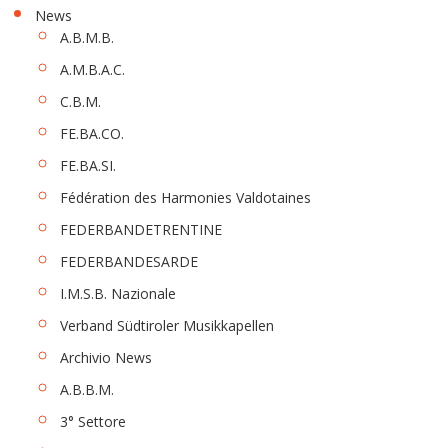
News
A.B.M.B.
A.M.B.A.C.
C.B.M.
FE.BA.CO.
FE.BA.SI.
Fédération des Harmonies Valdotaines
FEDERBANDETRENTINE
FEDERBANDESARDE
I.M.S.B. Nazionale
Verband Südtiroler Musikkapellen
Archivio News
A.B.B.M.
3° Settore