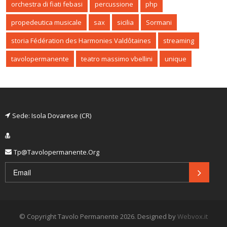
orchestra di fiati febasi
percussione
php
propedeutica musicale
sax
sicilia
Sormani
storia Fédération des Harmonies Valdôtaines
streaming
tavolopermanente
teatro massimo vbellini
unique
Sede: Isola Dovarese (CR)
Tp@tavolopermanente.org
© Copyright Tavolo Permanente 2026.
Designed by
Webvox.it