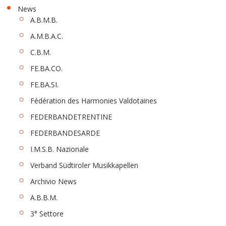
News
A.B.M.B.
A.M.B.A.C.
C.B.M.
FE.BA.CO.
FE.BA.SI.
Fédération des Harmonies Valdotaines
FEDERBANDETRENTINE
FEDERBANDESARDE
I.M.S.B. Nazionale
Verband Südtiroler Musikkapellen
Archivio News
A.B.B.M.
3° Settore