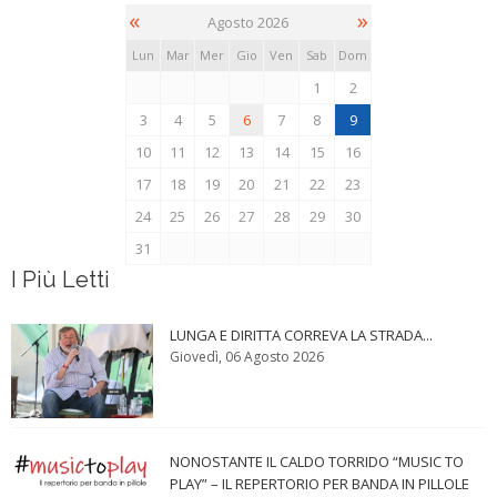
«
»
Agosto 2026
Lun
Mar
Mer
Gio
Ven
Sab
Dom
1
2
3
4
5
6
7
8
9
10
11
12
13
14
15
16
17
18
19
20
21
22
23
24
25
26
27
28
29
30
31
I Più Letti
LUNGA E DIRITTA CORREVA LA STRADA...
Giovedì, 06 Agosto 2026
NONOSTANTE IL CALDO TORRIDO “MUSIC TO
PLAY” – IL REPERTORIO PER BANDA IN PILLOLE