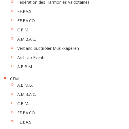
Fédération des Harmonies Valdotaines
FE.BA.SI.
FE.BA.CO.
C.B.M.
A.M.B.A.C.
Verband Südtiroler Musikkapellen
Archivio Eventi
A.B.B.M.
CEM
A.B.M.B.
A.M.B.A.C.
C.B.M.
FE.BA.CO.
FE.BA.SI.