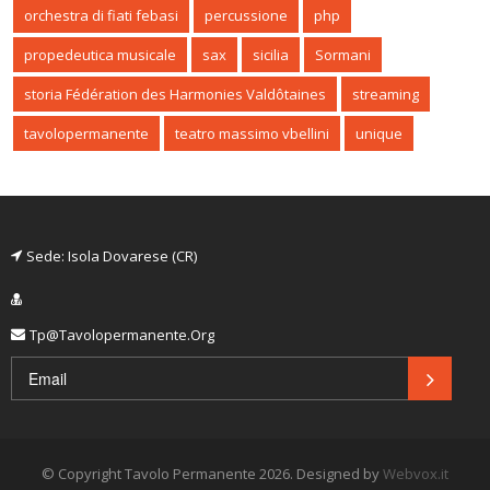
orchestra di fiati febasi
percussione
php
propedeutica musicale
sax
sicilia
Sormani
storia Fédération des Harmonies Valdôtaines
streaming
tavolopermanente
teatro massimo vbellini
unique
Sede: Isola Dovarese (CR)
Tp@tavolopermanente.org
© Copyright Tavolo Permanente 2026.
Designed by
Webvox.it