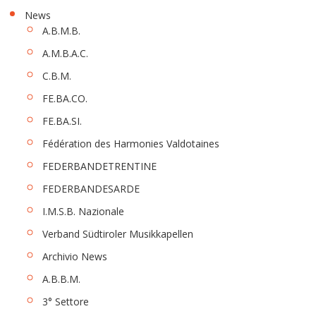
News
A.B.M.B.
A.M.B.A.C.
C.B.M.
FE.BA.CO.
FE.BA.SI.
Fédération des Harmonies Valdotaines
FEDERBANDETRENTINE
FEDERBANDESARDE
I.M.S.B. Nazionale
Verband Südtiroler Musikkapellen
Archivio News
A.B.B.M.
3° Settore