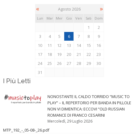
«
»
Agosto 2026
Lun
Mar
Mer
Gio
Ven
Sab
Dom
1
2
3
4
5
6
7
8
9
10
11
12
13
14
15
16
17
18
19
20
21
22
23
24
25
26
27
28
29
30
31
I Più Letti
NONOSTANTE IL CALDO TORRIDO “MUSIC TO
PLAY” – IL REPERTORIO PER BANDA IN PILLOLE
NON VI DIMENTICA: ECCOVI “OLD RUSSIAN
ROMANCE DI FRANCO CESARINI
Mercoledì, 29 Luglio 2026
MTP_192_-_05-08-_26.pdf