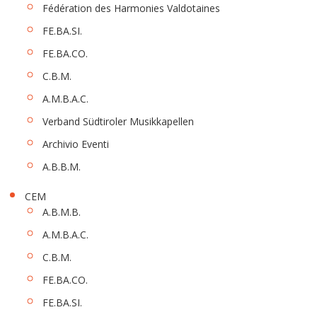
Fédération des Harmonies Valdotaines
FE.BA.SI.
FE.BA.CO.
C.B.M.
A.M.B.A.C.
Verband Südtiroler Musikkapellen
Archivio Eventi
A.B.B.M.
CEM
A.B.M.B.
A.M.B.A.C.
C.B.M.
FE.BA.CO.
FE.BA.SI.