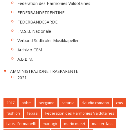
Fédération des Harmonies Valdotaines
FEDERBANDETRENTINE
FEDERBANDESARDE
I.M.S.B. Nazionale
Verband Südtiroler Musikkapellen
Archivio CEM
A.B.B.M.
AMMINISTRAZIONE TRASPARENTE
2021
2017
abbm
bergamo
catania
claudio romano
cms
fashion
febasi
Fédération des Harmonies Valdôtaines
Laura Fermanelli
managò
mario marzi
masterclass