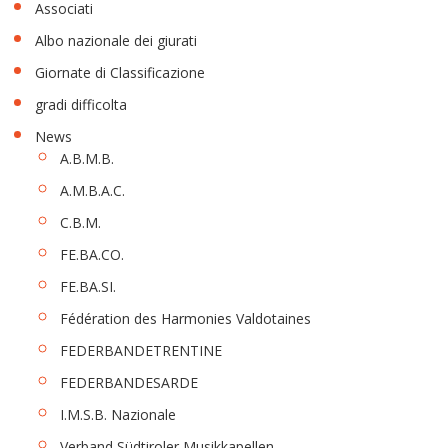
Associati
Albo nazionale dei giurati
Giornate di Classificazione
gradi difficolta
News
A.B.M.B.
A.M.B.A.C.
C.B.M.
FE.BA.CO.
FE.BA.SI.
Fédération des Harmonies Valdotaines
FEDERBANDETRENTINE
FEDERBANDESARDE
I.M.S.B. Nazionale
Verband Südtiroler Musikkapellen