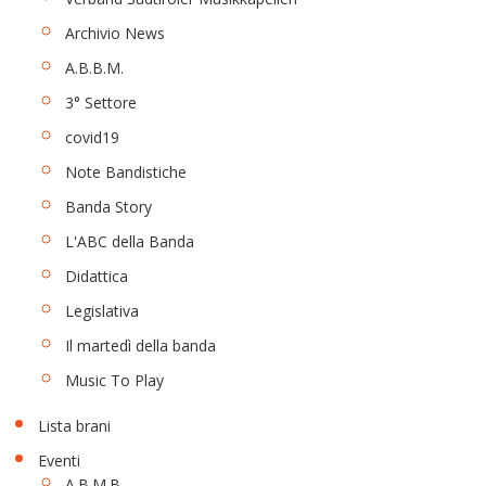
Archivio News
A.B.B.M.
3° Settore
covid19
Note Bandistiche
Banda Story
L'ABC della Banda
Didattica
Legislativa
Il martedì della banda
Music To Play
Lista brani
Eventi
A.B.M.B.