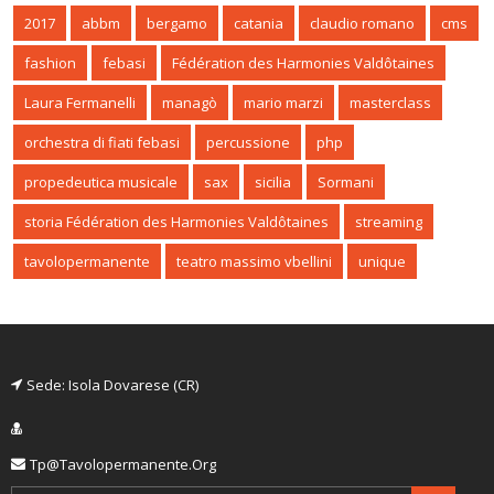
2017
abbm
bergamo
catania
claudio romano
cms
fashion
febasi
Fédération des Harmonies Valdôtaines
Laura Fermanelli
managò
mario marzi
masterclass
orchestra di fiati febasi
percussione
php
propedeutica musicale
sax
sicilia
Sormani
storia Fédération des Harmonies Valdôtaines
streaming
tavolopermanente
teatro massimo vbellini
unique
Sede: Isola Dovarese (CR)
Tp@tavolopermanente.org