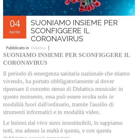
L'ABC della Banda
Case Editrici Bandistiche
Brani d'obbligo 2007
Legislativa
Linee guida letteratura bandistica
Brani d'obbligo 2008
04
SUONIAMO INSIEME PER
Didattica
RISORSE PER I COMPOSITORI
SCONFIGGERE IL
Aprile
CORONAVIRUS
Brani da concorso
Pubblicato in
Didattica
SUONIAMO INSIEME
PER SCONFIGGERE IL
CORONAVIRUS
Il periodo di emergenza sanitaria nazionale che stiamo
vivendo, ha portato obbligatoriamente al dover
ripensare il concetto stesso di Didattica musicale: in
questo momento, essa può essere svolta solo in
modalità fuori dall'ordinario, tramite l'ausilio di
strumenti informatici e in modalità video.
Le lezioni dal vivo sono insostituibili, lo sappiamo
tutti, ma adesso la realtà è questa, e con questa