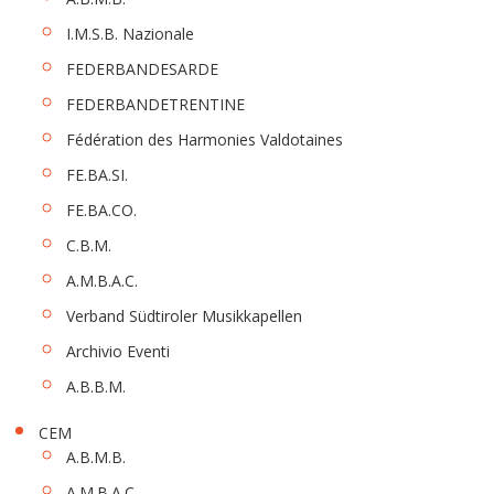
I.M.S.B. Nazionale
FEDERBANDESARDE
FEDERBANDETRENTINE
Fédération des Harmonies Valdotaines
FE.BA.SI.
FE.BA.CO.
C.B.M.
A.M.B.A.C.
Verband Südtiroler Musikkapellen
Archivio Eventi
A.B.B.M.
CEM
A.B.M.B.
A.M.B.A.C.