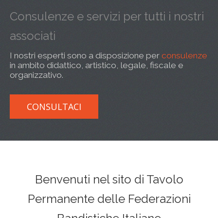
L'ABC della Banda
Case Editrici Bandistiche
Brani d'obbligo 2007
Consulenze e servizi per tutti i nostri
Legislativa
Linee guida letteratura bandistica
Brani d'obbligo 2008
associati
Didattica
RISORSE PER I COMPOSITORI
I nostri esperti sono a disposizione per
consulenze
Brani da concorso
in ambito didattico, artistico, legale, fiscale e
organizzativo.
CONSULTACI
Benvenuti nel sito di Tavolo
Permanente delle Federazioni