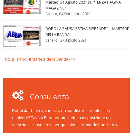
Martedì 31 Agosto 2021 su "TERZA PAGINA
MAGAZINE"
Sabato, 04 Settembre 2021
DOPO LA PAUSA ESTIVA RIPRENDE "IL MARTEDI'
DELLA BANDA"
Venerdì, 27 Agosto 2021
Tutti gli articoli Il Martedì della Banda>>>
Consulenza
Dubbi da chiarire, curiosità da soddisfare, problemi da
risolvere? Tavolo Permanente mette a disposizione un
servizio di consulenza per questioni sul mondo bandistico.