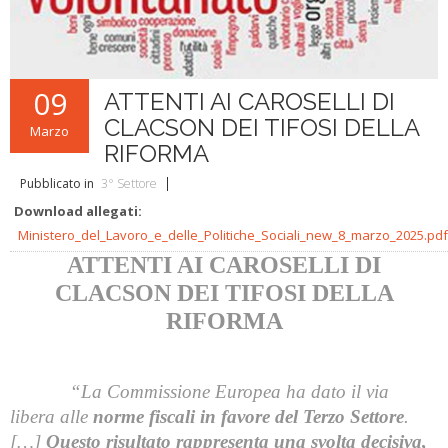
L'ABC della Banda
Case Editrici Bandistiche
Brani d'obbligo 2007
Legislativa
Linee guida letteratura bandistica
Brani d'obbligo 2008
Didattica
RISORSE PER I COMPOSITORI
09
ATTENTI AI CAROSELLI DI
Brani da concorso
CLACSON DEI TIFOSI DELLA
Marzo
RIFORMA
Pubblicato in
3° Settore
Download allegati:
Ministero_del_Lavoro_e_delle_Politiche_Sociali_new_8_marzo_2025.pdf
ATTENTI AI CAROSELLI DI
CLACSON DEI TIFOSI DELLA
RIFORMA
“La Commissione Europea ha dato il via
libera alle
norme fiscali in favore del Terzo Settore
.
[…]
Questo risultato rappresenta una svolta decisiva,