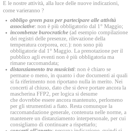
E le nostre attività, alla luce delle nuove indicazioni,
come varieranno ?
obbligo green pass per partecipare alle attività
associative
: non è più obbligatorio dal 1° Maggio;
incombenze burocratiche
(ad esempio compilazione
dei registri delle presenze, rilevazione della
temperatura corporea, ecc.): non sono più
obbligatorie dal 1° Maggio. La prenotazione per il
pubblico agli eventi non è più obbligatoria ma
rimane raccomandata;
distanziamento tra musicisti
: non è chiaro se
permane o meno, in quanto i due documenti ai quali
si fa riferimento non riportano nulla in merito. Nei
concerti al chiuso, dato che si deve portare ancora la
mascherina FFP2, per logica si desume
che dovrebbe essere ancora mantenuto, perlomeno
per gli strumentisti a fiato. Resta comunque la
raccomandazione generale, contenuta nelle norme, a
mantenere un distanziamento interpersonale, per cui
consigliamo di continuare a rispettarlo;
concerti all’aperto
: nessuna indicazione, quindi si