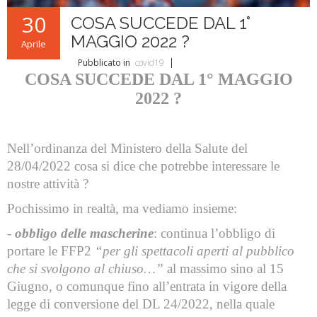
L'ABC della Banda
Case Editrici Bandistiche
Brani d'obbligo 2007
30
COSA SUCCEDE DAL 1°
Legislativa
Linee guida letteratura bandistica
Brani d'obbligo 2008
MAGGIO 2022 ?
Aprile
Didattica
RISORSE PER I COMPOSITORI
Pubblicato in
covid19
COSA SUCCEDE DAL 1° MAGGIO
Brani da concorso
2022 ?
Nell’ordinanza del Ministero della Salute del
28/04/2022 cosa si dice che potrebbe interessare le
nostre attività ?
Pochissimo in realtà, ma vediamo insieme:
-
obbligo delle mascherine
: continua l’obbligo di
portare le FFP2
“per gli spettacoli aperti al pubblico
che si svolgono al chiuso…”
al massimo sino al 15
Giugno, o comunque fino all’entrata in vigore della
legge di conversione del DL 24/2022, nella quale