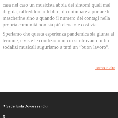
casa nel caso un musicista abbia dei sintomi quali mal
di gola, raffreddore o febbre, il continuare a portare le
mascherine sino a quando il numero dei contagi nella
propria comunità non sia più elevato e così via.
Speriamo che questa esperienza pandemica sia giunta al
termine, e viste le condizioni in cui si ritrovano tutti i
sodalizi musicali auguriamo a tutti un
“buon lavoro”.
Torna in alto
Sede: Isola Dovarese (CR)