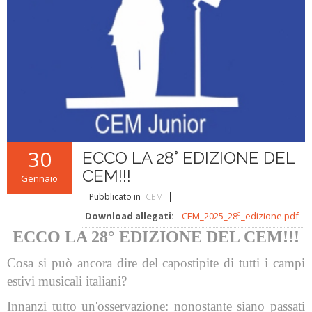
L'ABC della Banda
Case Editrici Bandistiche
Brani d'obbligo 2007
Legislativa
Linee guida letteratura bandistica
Brani d'obbligo 2008
Didattica
RISORSE PER I COMPOSITORI
Brani da concorso
30
ECCO LA 28° EDIZIONE DEL
CEM!!!
Gennaio
Pubblicato in
CEM
Download allegati:
CEM_2025_28ª_edizione.pdf
ECCO LA 28° EDIZIONE DEL CEM!!!
Cosa si può ancora dire del capostipite di tutti i campi
estivi musicali italiani?
Innanzi tutto un'osservazione: nonostante siano passati