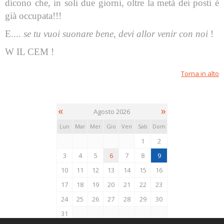
dicono che, in soli due giorni, oltre la metà dei posti è
già occupata!!!
E....
se tu vuoi suonare bene, devi allor venir con noi
!
W IL CEM !
Torna in alto
«
»
Agosto 2026
Lun
Mar
Mer
Gio
Ven
Sab
Dom
1
2
3
4
5
6
7
8
9
10
11
12
13
14
15
16
17
18
19
20
21
22
23
24
25
26
27
28
29
30
31