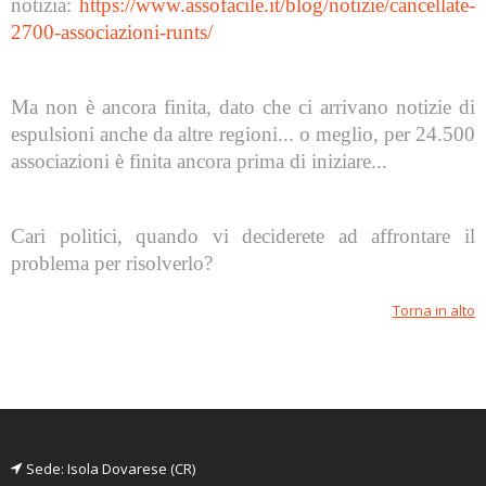
notizia:
https://www.assofacile.it/blog/notizie/cancellate-
2700-associazioni-runts/
Ma non è ancora finita, dato che ci arrivano notizie di
espulsioni anche da altre regioni... o meglio, per 24.500
associazioni è finita ancora prima di iniziare...
Cari politici, quando vi deciderete ad affrontare il
problema per risolverlo?
Torna in alto
Sede: Isola Dovarese (CR)