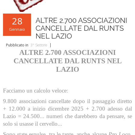
L'ABC della Banda
Case Editrici Bandistiche
Brani d'obbligo 2007
Legislativa
Linee guida letteratura bandistica
Brani d'obbligo 2008
28
ALTRE 2.700 ASSOCIAZIONI
Didattica
RISORSE PER I COMPOSITORI
CANCELLATE DAL RUNTS
Gennaio
NEL LAZIO
Brani da concorso
Pubblicato in
3° Settore
ALTRE 2.700 ASSOCIAZIONI
CANCELLATE DAL RUNTS NEL
LAZIO
Facciamo un calcolo veloce:
9.800 associazioni cancellate dopo il passaggio diretto
+ 12.000 a inizio dicembre 2025 + 2.700 adesso dal
Lazio = 24.500... numeri che darebbero da pensare, se
solo si usasse il cervello...
Sono state espulse, tra le tante, anche alcune
Pro Loco
,