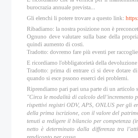
burocrazia annuale prevista...
Gli elenchi li potere trovare a questo link:
https
Ribadiamo: la nostra posizione non è preconcetta
Ognuno deve valutare sulla base della propria 
quindi aumento di costi.
Tradotto: dovremo fare più eventi per raccoglier
E ricordiamo l'obbligatorietà della devoluzione d
Tradotto: prima di entrare ci si deve dotare di
quando si esce pssono esserci dei problemi.
Riprendiamo pari pari una parte di un articolo
"
Circa le modalità di calcolo dell’incremento 
rispettivi registri ODV, APS, ONLUS per gli en
della prima iscrizione, con il valore del patri
tenuti a redigere il bilancio per competenza (
netto è determinato dalla differenza tra l’at
rendiconto per cassa.