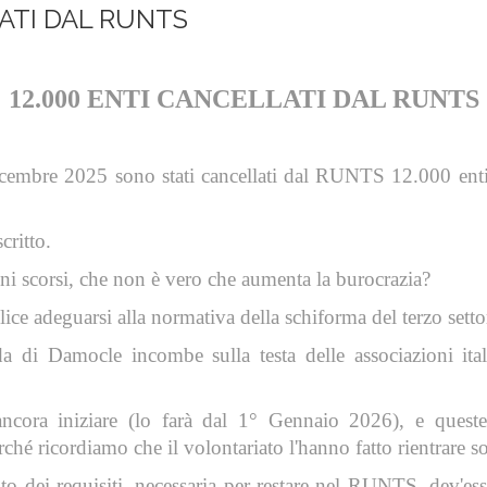
LATI DAL RUNTS
12.000 ENTI CANCELLATI DAL RUNTS
icembre 2025 sono stati cancellati dal RUNTS 12.000 enti, 
critto.
nni scorsi, che non è vero che aumenta la burocrazia?
ice adeguarsi alla normativa della schiforma del terzo setto
 di Damocle incombe sulla testa delle associazioni ital
 ancora iniziare (lo farà dal 1° Gennaio 2026), e quest
ché ricordiamo che il volontariato l'hanno fatto rientrare sot
o dei requisiti, necessaria per restare nel RUNTS, dev'ess