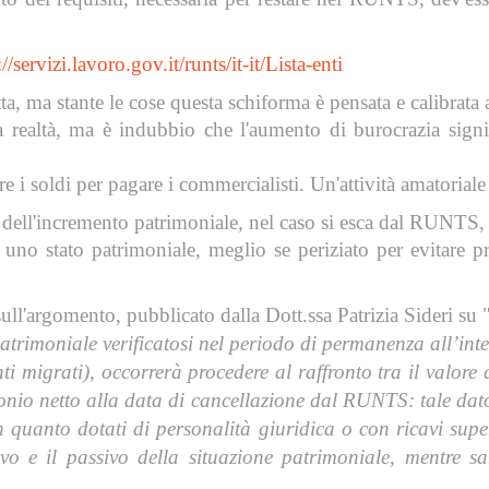
://servizi.lavoro.gov.it/runts/it-it/Lista-enti
, ma stante le cose questa schiforma è pensata e calibrata a
realtà, ma è indubbio che l'aumento di burocrazia signific
e i soldi per pagare i commercialisti. Un'attività amatoriale
ell'incremento patrimoniale, nel caso si esca dal RUNTS, per 
 uno stato patrimoniale, meglio se periziato per evitare pro
 sull'argomento, pubblicato dalla Dott.ssa Patrizia Sideri
patrimoniale verificatosi nel periodo di permanenza all’int
ti migrati), occorrerà procedere al raffronto tra il valor
monio netto alla data di cancellazione dal RUNTS: tale dat
in quanto dotati di personalità giuridica o con ricavi sup
tivo e il passivo della situazione patrimoniale, mentre s