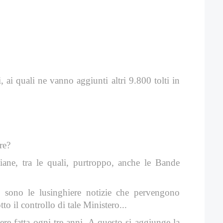
ai quali ne vanno aggiunti altri 9.800 tolti in
re?
iane, tra le quali, purtroppo, anche le Bande
e sono le lusinghiere notizie che pervengono
to il controllo di tale Ministero...
ere fatta ogni tre anni. A questo si aggiunge la