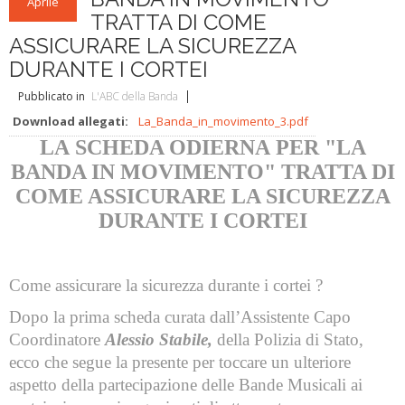
L'ABC della Banda
Case Editrici Bandistiche
Brani d'obbligo 2007
Aprile
TRATTA DI COME
Legislativa
Linee guida letteratura bandistica
Brani d'obbligo 2008
ASSICURARE LA SICUREZZA
DURANTE I CORTEI
Didattica
RISORSE PER I COMPOSITORI
Pubblicato in
L'ABC della Banda
Brani da concorso
Download allegati:
La_Banda_in_movimento_3.pdf
LA SCHEDA ODIERNA PER "LA
BANDA IN MOVIMENTO" TRATTA DI
COME ASSICURARE LA SICUREZZA
DURANTE I CORTEI
Come assicurare la sicurezza durante i cortei ?
Dopo la prima scheda curata
dall’Assistente Capo
Coordinatore
Alessio Stabile,
della Polizia di Stato,
ecco che segue la presente per toccare un ulteriore
aspetto della partecipazione delle Bande Musicali ai