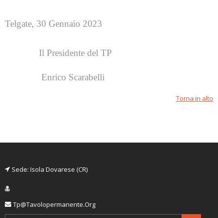
Telgate, 30 Gennaio 2023
Il Presidente del TP
Enrico Scarabelli
Torna in alto
Sede: Isola Dovarese (CR)
Tp@tavolopermanente.org