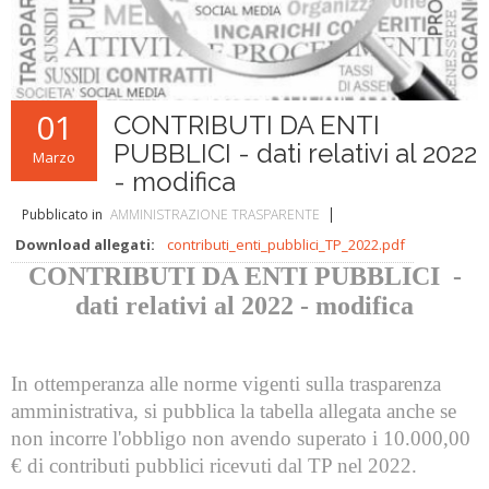
L'ABC della Banda
Case Editrici Bandistiche
Brani d'obbligo 2007
Legislativa
Linee guida letteratura bandistica
Brani d'obbligo 2008
Didattica
RISORSE PER I COMPOSITORI
01
CONTRIBUTI DA ENTI
Brani da concorso
PUBBLICI - dati relativi al 2022
Marzo
- modifica
Pubblicato in
AMMINISTRAZIONE TRASPARENTE
Download allegati:
contributi_enti_pubblici_TP_2022.pdf
CONTRIBUTI DA ENTI PUBBLICI -
dati relativi al 2022 - modifica
In ottemperanza alle norme vigenti sulla trasparenza
amministrativa, si pubblica la tabella allegata anche se
non incorre l'obbligo non avendo superato i 10.000,00
€ di contributi pubblici ricevuti dal TP nel 2022.