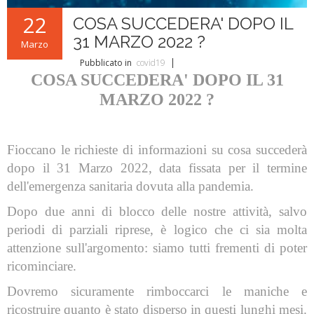
L'ABC della Banda
Case Editrici Bandistiche
Brani d'obbligo 2007
22
COSA SUCCEDERA' DOPO IL
Legislativa
Linee guida letteratura bandistica
Brani d'obbligo 2008
31 MARZO 2022 ?
Marzo
Didattica
RISORSE PER I COMPOSITORI
Pubblicato in
covid19
COSA SUCCEDERA' DOPO IL 31
Brani da concorso
MARZO 2022 ?
Fioccano le richieste di informazioni su cosa succederà
dopo il 31 Marzo 2022, data fissata per il termine
dell'emergenza sanitaria dovuta alla pandemia.
Dopo due anni di blocco delle nostre attività, salvo
periodi di parziali riprese, è logico che ci sia molta
attenzione sull'argomento: siamo tutti frementi di poter
ricominciare.
Dovremo sicuramente rimboccarci le maniche e
ricostruire quanto è stato disperso in questi lunghi mesi.