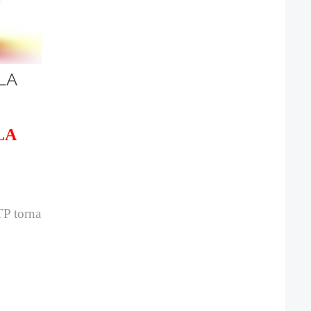
LA
LA
 TP torna