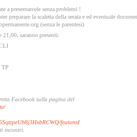
e a presentarcele senza problemi !
oter preparare la scaletta della serata e ed eventuale docum
lopermanente.org (senza le parentesi)
e 21,00, saranno presenti:
ACLI
l TP
diretta Facebook sulla pagina del
te/
G5SqtzpeUb8j3HxbRCWQ/featured
i incontri.