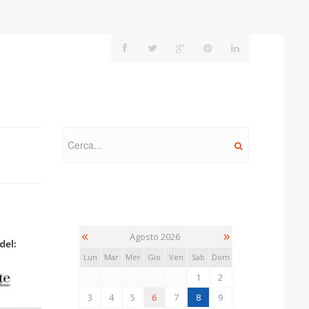
«
»
Agosto 2026
Lun
Mar
Mer
Gio
Ven
Sab
Dom
1
2
3
4
5
6
7
8
9