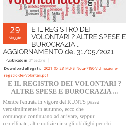
L'ABC della Banda
Case Editrici Bandistiche
Brani d'obbligo 2007
Legislativa
Linee guida letteratura bandistica
Brani d'obbligo 2008
Didattica
RISORSE PER I COMPOSITORI
29
E IL REGISTRO DEI
Brani da concorso
VOLONTARI ? ALTRE SPESE E
Maggio
BUROCRAZIA...
AGGIORNAMENTO del 31/05/2021
Pubblicato in
3° Settore
Download allegati:
2021_05_28_MLPS_Nota-7180-Vidimazione-
registro-dei-Volontari.pdf
E IL REGISTRO DEI VOLONTARI ?
ALTRE SPESE E BUROCRAZIA ...
Mentre l'entrata in vigore del RUNTS passa
verosimilmente in autunno, ecco che
comunque continuano ad arrivare, seppur
centellinate, altre notizie circa gli obblighi per chi