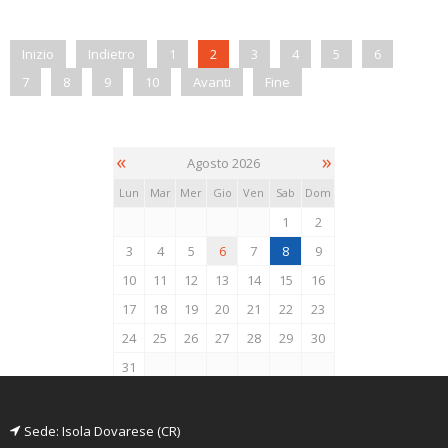
Inizio
Indietro
1
2
3
4
5
6
7
8
9
10
Avanti
Fine
«
»
Agosto 2026
Lun
Mar
Mer
Gio
Ven
Sab
Dom
1
2
3
4
5
6
7
8
9
10
11
12
13
14
15
16
17
18
19
20
21
22
23
24
25
26
27
28
29
30
31
Sede: Isola Dovarese (CR)