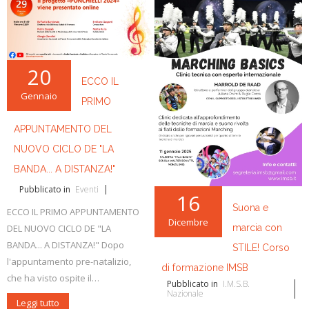
20
ECCO IL
Gennaio
PRIMO
APPUNTAMENTO DEL
NUOVO CICLO DE "LA
BANDA... A DISTANZA!"
Pubblicato in
Eventi
16
Suona e
ECCO IL PRIMO APPUNTAMENTO
Dicembre
marcia con
DEL NUOVO CICLO DE "LA
BANDA... A DISTANZA!" Dopo
STILE! Corso
l'appuntamento pre-natalizio,
di formazione IMSB
che ha visto ospite il…
Pubblicato in
I.M.S.B.
Nazionale
Leggi tutto