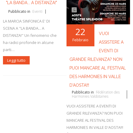
L'ABC della Banda
Case Editrici Bandistiche
Brani d'obbligo 2007
"LA BANDA... A DISTANZA!"
Pubblicato in
Eventi
Legislativa
Linee guida letteratura bandistica
Brani d'obbligo 2008
LA MARCIA SINFONICA E' DI
Didattica
RISORSE PER I COMPOSITORI
22
SCENA A "LA BANDA... A
VUOI
DISTANZA!" Un fenomeno che
Brani da concorso
Febbraio
ASSISTERE A
ha radici profonde in alcune
parti…
EVENTI DI
GRANDE RILEVANZA? NON
Leggi tutto
PUOI MANCARE AL FESTIVAL
DES HARMONIES IN VALLE
D'AOSTA!!!
Pubblicato in
Fédération des
Harmonies Valdotaines
VUOI ASSISTERE A EVENTI DI
GRANDE RILEVANZA? NON PUOI
MANCARE AL FESTIVAL DES
HARMONIES IN VALLE D'AOSTA!!!