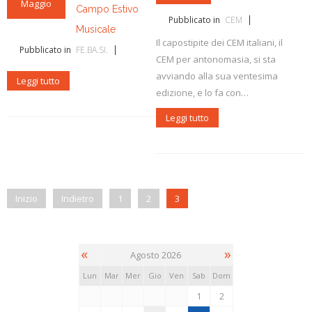
L'ABC della Banda
Case Editrici Bandistiche
Brani d'obbligo 2007
Maggio
Campo Estivo
Pubblicato in
CEM
Legislativa
Linee guida letteratura bandistica
Brani d'obbligo 2008
Musicale
Il capostipite dei CEM italiani, il
Pubblicato in
FE.BA.SI.
Didattica
RISORSE PER I COMPOSITORI
CEM per antonomasia, si sta
avviando alla sua ventesima
Leggi tutto
Brani da concorso
edizione, e lo fa con…
Leggi tutto
Inizio
Indietro
1
2
3
«
»
Agosto 2026
Lun
Mar
Mer
Gio
Ven
Sab
Dom
1
2