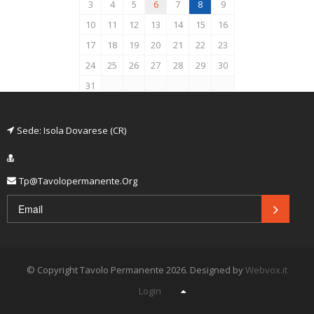
3
4
5
6
7
8
9
10
11
12
13
14
15
16
17
18
19
20
21
22
23
24
25
26
27
28
29
30
31
Sede: Isola Dovarese (CR)
Tp@tavolopermanente.org
© Copyright Tavolo Permanente 2026.
Designed by
Webvox.it
Login